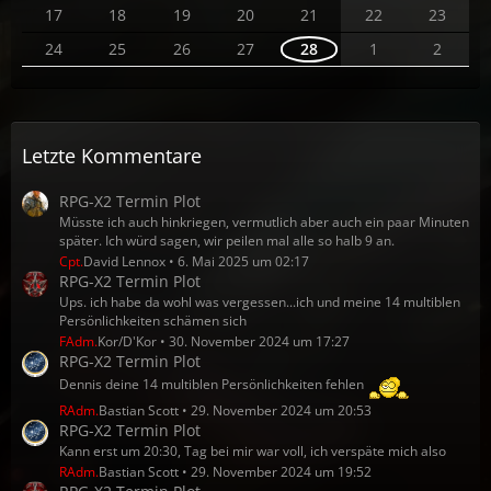
17
18
19
20
21
22
23
24
25
26
27
28
1
2
Letzte Kommentare
RPG-X2 Termin Plot
Müsste ich auch hinkriegen, vermutlich aber auch ein paar Minuten
später. Ich würd sagen, wir peilen mal alle so halb 9 an.
Cpt.
David Lennox
6. Mai 2025 um 02:17
RPG-X2 Termin Plot
Ups. ich habe da wohl was vergessen...ich und meine 14 multiblen
Persönlichkeiten schämen sich
FAdm.
Kor/D'Kor
30. November 2024 um 17:27
RPG-X2 Termin Plot
Dennis deine 14 multiblen Persönlichkeiten fehlen
RAdm.
Bastian Scott
29. November 2024 um 20:53
RPG-X2 Termin Plot
Kann erst um 20:30, Tag bei mir war voll, ich verspäte mich also
RAdm.
Bastian Scott
29. November 2024 um 19:52