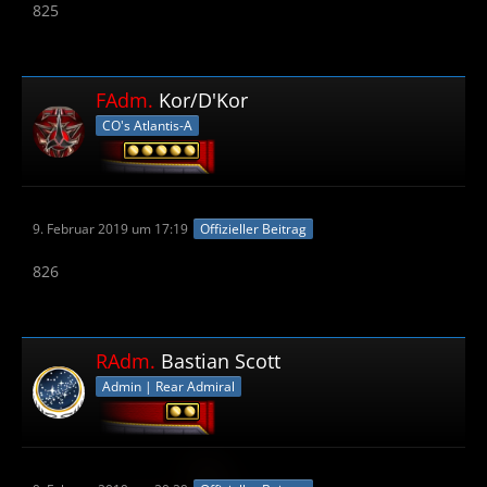
825
FAdm.
Kor/D'Kor
CO's Atlantis-A
9. Februar 2019 um 17:19
Offizieller Beitrag
826
RAdm.
Bastian Scott
Admin | Rear Admiral