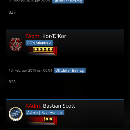
9. Februar 2019 um 20:29
Offizieller Beitrag
827
FAdm.
Kor/D'Kor
CO's Atlantis-A
10. Februar 2019 um 00:04
Offizieller Beitrag
828
RAdm.
Bastian Scott
Admin | Rear Admiral