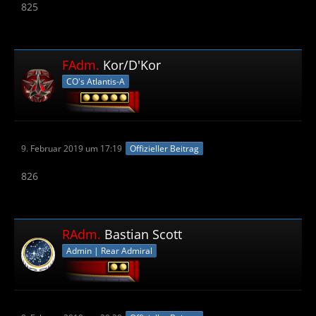
825
FAdm.
Kor/D'Kor
CO's Atlantis-A
9. Februar 2019 um 17:19
Offizieller Beitrag
826
RAdm.
Bastian Scott
Admin | Rear Admiral