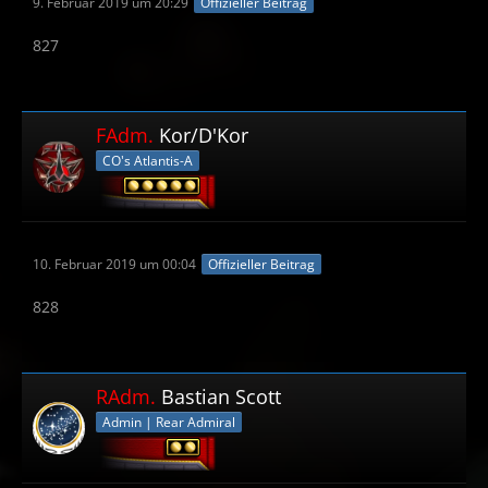
9. Februar 2019 um 20:29
Offizieller Beitrag
827
FAdm.
Kor/D'Kor
CO's Atlantis-A
10. Februar 2019 um 00:04
Offizieller Beitrag
828
RAdm.
Bastian Scott
Admin | Rear Admiral