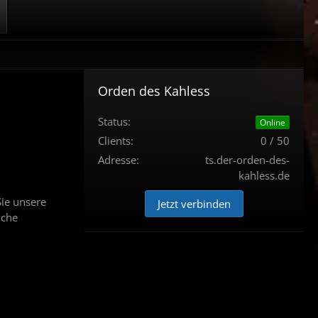
Orden des Kahless
Status:
Online
Clients:
0 / 50
Adresse:
ts.der-orden-des-
kahless.de
ie unsere
Jetzt verbinden
iche