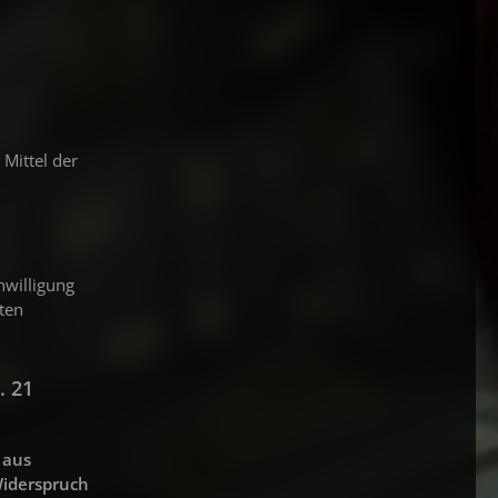
 Mittel der
nwilligung
gten
. 21
 aus
Widerspruch