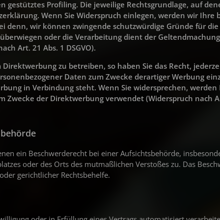
n gestütztes Profiling. Die jeweilige Rechtsgrundlage, auf de
erklärung. Wenn Sie Widerspruch einlegen, werden wir Ihre 
ei denn, wir können zwingende schutzwürdige Gründe für die
n überwiegen oder die Verarbeitung dient der Geltendmachun
ach Art. 21 Abs. 1 DSGVO).
irektwerbung zu betreiben, so haben Sie das Recht, jederze
personenbezogener Daten zum Zwecke derartiger Werbung einz
ktwerbung in Verbindung steht. Wenn Sie widersprechen, werden 
 Zwecke der Direktwerbung verwendet (Widerspruch nach Art
sbehörde
enen ein Beschwerderecht bei einer Aufsichtsbehörde, insbesond
tsplatzes oder des Orts des mutmaßlichen Verstoßes zu. Das Besc
der gerichtlicher Rechtsbehelfe.
illigung oder in Erfüllung eines Vertrags automatisiert verarbeite