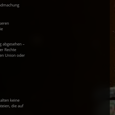
tendmachung
seren
ie
ng abgesehen –
er Rechte
hen Union oder
alten keine
teien, die auf