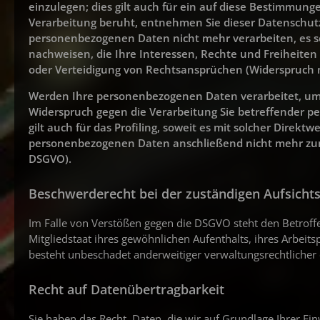
einzulegen; dies gilt auch für ein auf diese Bestimmunge
Verarbeitung beruht, entnehmen Sie dieser Datenschutz
personenbezogenen Daten nicht mehr verarbeiten, es s
nachweisen, die Ihre Interessen, Rechte und Freiheite
oder Verteidigung von Rechtsansprüchen (Widerspruch n
Werden Ihre personenbezogenen Daten verarbeitet, um D
Widerspruch gegen die Verarbeitung Sie betreffender 
gilt auch für das Profiling, soweit es mit solcher Dire
personenbezogenen Daten anschließend nicht mehr zum
DSGVO).
Beschwerderecht bei der zuständigen Aufsicht
Im Falle von Verstößen gegen die DSGVO steht den Betroff
Mitgliedstaat ihres gewöhnlichen Aufenthalts, ihres Arbei
besteht unbeschadet anderweitiger verwaltungsrechtlicher o
Recht auf Datenübertragbarkeit
Sie haben das Recht, Daten, die wir auf Grundlage Ihrer Einw