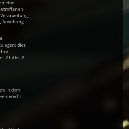
nen eine
betroffenen
 Verarbeitung
g, Ausübung
it
ulegen; dies
Ihre
. 21 Abs. 2
ere in dem
hwerderecht
n, an sich