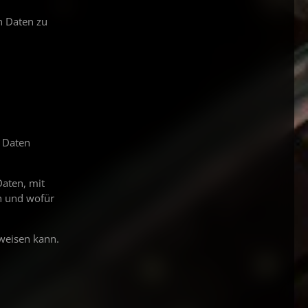
n Daten zu
n Daten
aten, mit
en und wofür
fweisen kann.