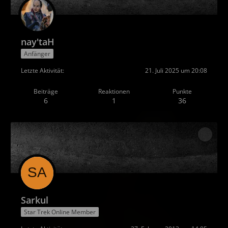
nay'taH
Anfänger
Letzte Aktivität
21. Juli 2025 um 20:08
Beiträge
Reaktionen
Punkte
6
1
36
Sarkul
Star Trek Online Member