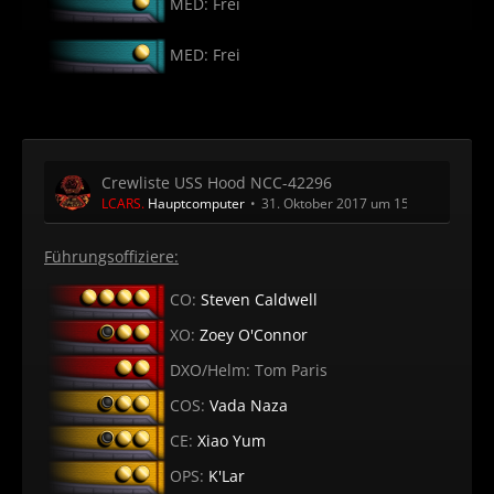
MED: Frei
MED: Frei
Crewliste USS Hood NCC-42296
LCARS.
Hauptcomputer
31. Oktober 2017 um 15:26
Führungsoffiziere:
CO:
Steven Caldwell
XO:
Zoey O'Connor
DXO/Helm: Tom Paris
COS:
Vada Naza
CE:
Xiao Yum
OPS:
K'Lar