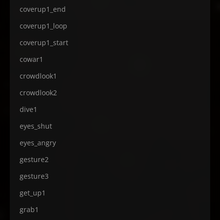
coverup1_end
coverup1_loop
coverup1_start
cowar1
crowdlook1
crowdlook2
dive1
eyes_shut
eyes_angry
gesture2
gesture3
get_up1
grab1