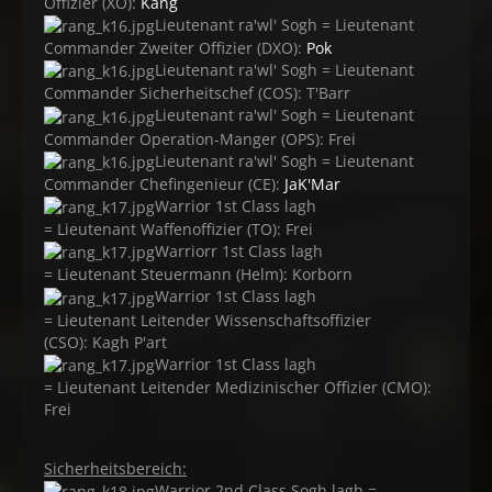
Offizier (XO):
Kang
Lieutenant ra'wl' Sogh = Lieutenant
Commander Zweiter Offizier (DXO):
Pok
Lieutenant ra'wl' Sogh = Lieutenant
Commander Sicherheitschef (COS): T'Barr
Lieutenant ra'wl' Sogh = Lieutenant
Commander Operation-Manger (OPS): Frei
Lieutenant ra'wl' Sogh = Lieutenant
Commander Chefingenieur (CE):
JaK'Mar
Warrior 1st Class lagh
= Lieutenant Waffenoffizier (TO): Frei
Warriorr 1st Class lagh
= Lieutenant Steuermann (Helm): Korborn
Warrior 1st Class lagh
= Lieutenant Leitender Wissenschaftsoffizier
(CSO): Kagh P'art
Warrior 1st Class lagh
= Lieutenant Leitender Medizinischer Offizier (CMO):
Frei
Sicherheitsbereich:
Warrior 2nd Class Sogh lagh =