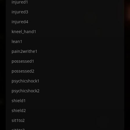
injured1
injured3
injured4
kneel_hand1
lean1
pain2writhe1
possessed1
possessed2
psychicshock1
psychicshock2
shield1
shield2
sit1to2