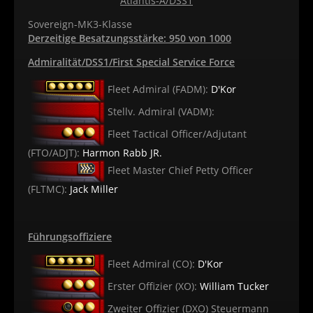
Atlantis-A/DSS1
Sovereign-MK3-Klasse
Derzeitige Besatzungsstärke: 950 von 1000
Admiralität/DSS1/First Special Service Force
Fleet Admiral (FADM):
D'Kor
Stellv. Admiral (VADM):
Fleet Tactical Officer/Adjutant
(FTO/ADJT):
Harmon Rabb JR.
Fleet Master Chief Petty Officer
(FLTMC):
Jack Miller
Führungsoffiziere
Fleet Admiral (CO):
D'Kor
Erster Offizier (XO):
William Tucker
Zweiter Offizier (DXO) Steuermann