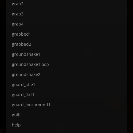
grab2
grab3
grab4
grabbed1
grabbed2
groundshake1
groundshake1loop
groundshake2
guard_idle1
guard_lkrt1
guard_lookaround1
guilt1
help1