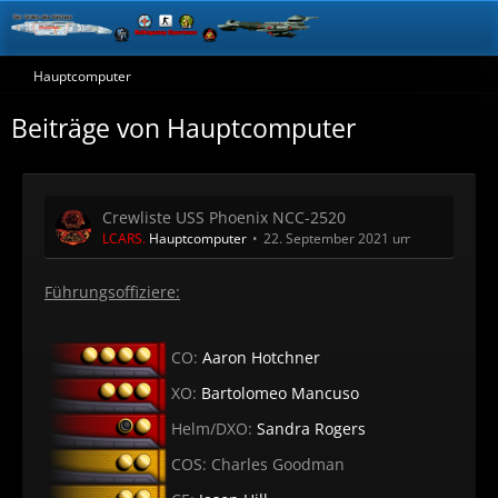
Hauptcomputer
Beiträge von Hauptcomputer
Crewliste USS Phoenix NCC-2520
LCARS.
Hauptcomputer
22. September 2021 um 01:40
Führungsoffiziere:
CO:
Aaron Hotchner
XO:
Bartolomeo Mancuso
Helm/DXO:
Sandra Rogers
COS: Charles Goodman