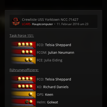
Crewliste USS Yorktown NCC-71427
LCARS.
Hauptcomputer
11. Februar 2016 um 23:28
Task Force 151:
FCO:
Telsia Sheppard
FCOM:
Julian Neumann
FCE: Julia Eiding
Führungsoffiziere:
FCO:
Telsia Sheppard
XO:
Richard Daniels
OPS:
Keen
Helm:
Golwat