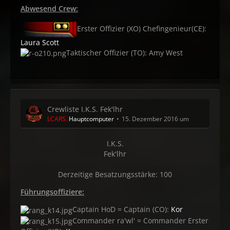
Abwesend Crew:
Erster Offizier (XO) Chefingenieur(CE):
Laura Scott
Taktischer Offizier (TO): Amy West
Crewliste I.K.S. Fek'lhr
LCARS.
Hauptcomputer
15. Dezember 2016 um 01:56
I.K.S.
Fek'lhr
Derzeitige Besatzungsstärke: 100
Führungsoffiziere:
Captain HoD = Captain (CO):
Kor
Commander ra'wl' = Commander Erster