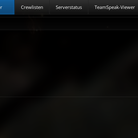
er
Crewlisten
Serverstatus
TeamSpeak-Viewer