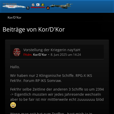
Kor/D'Kor
Beiträge von Kor/D'Kor
Vorstellung der Kriegerin nay'taH
FAdm.
Kor/D'Kor
8. Juni 2025 um 14:24
Hallo.
Wir haben nur 2 Klingonische Schiffe. RPG-X IKS
Fek'Ihr. Forum RP IKS Somraw.
Fek'Ihr selbe Zeitline der anderen 3 Schiffe so um 2394
-> Eigentlich mussten wir jedes Jahresende wechseln
aber to be fair ist mir mittlerweile echt zuuuuuuu blöd
Wenn man zeit hat zum Treffen...hast mich ja in