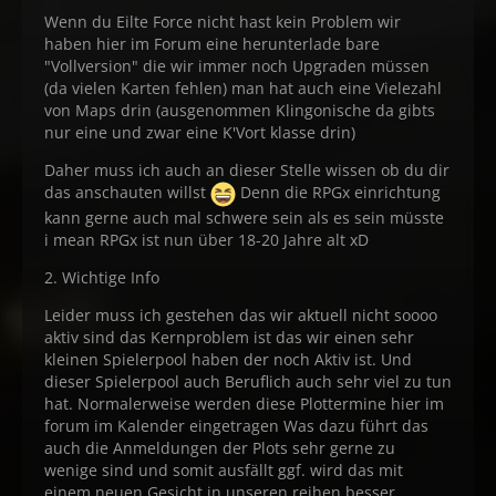
Wenn du Eilte Force nicht hast kein Problem wir
haben hier im Forum eine herunterlade bare
"Vollversion" die wir immer noch Upgraden müssen
(da vielen Karten fehlen) man hat auch eine Vielezahl
von Maps drin (ausgenommen Klingonische da gibts
nur eine und zwar eine K'Vort klasse drin)
Daher muss ich auch an dieser Stelle wissen ob du dir
das anschauten willst
Denn die RPGx einrichtung
kann gerne auch mal schwere sein als es sein müsste
i mean RPGx ist nun über 18-20 Jahre alt xD
2. Wichtige Info
Leider muss ich gestehen das wir aktuell nicht soooo
aktiv sind das Kernproblem ist das wir einen sehr
kleinen Spielerpool haben der noch Aktiv ist. Und
dieser Spielerpool auch Beruflich auch sehr viel zu tun
hat. Normalerweise werden diese Plottermine hier im
forum im Kalender eingetragen Was dazu führt das
auch die Anmeldungen der Plots sehr gerne zu
wenige sind und somit ausfällt ggf. wird das mit
einem neuen Gesicht in unseren reihen besser