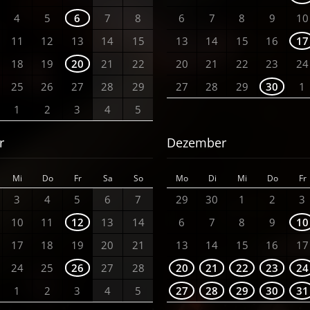
4
5
6
7
8
6
7
8
9
10
11
12
13
14
15
13
14
15
16
17
18
19
20
21
22
20
21
22
23
24
25
26
27
28
29
27
28
29
30
1
1
2
3
4
5
r
Dezember
Mi
Do
Fr
Sa
So
Mo
Di
Mi
Do
Fr
3
4
5
6
7
29
30
1
2
3
10
11
12
13
14
6
7
8
9
10
17
18
19
20
21
13
14
15
16
17
24
25
26
27
28
20
21
22
23
24
1
2
3
4
5
27
28
29
30
31