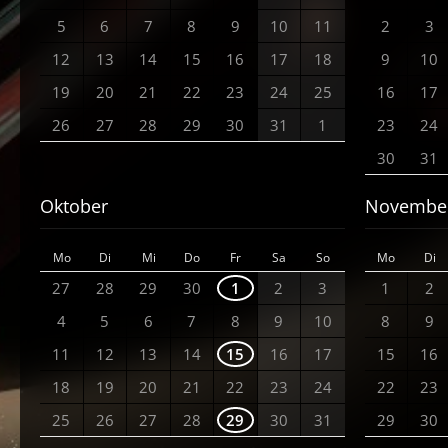
5
6
7
8
9
10
11
2
3
12
13
14
15
16
17
18
9
10
19
20
21
22
23
24
25
16
17
26
27
28
29
30
31
1
23
24
30
31
Oktober
Novembe
Mo
Di
Mi
Do
Fr
Sa
So
Mo
Di
27
28
29
30
1
2
3
1
2
4
5
6
7
8
9
10
8
9
11
12
13
14
15
16
17
15
16
18
19
20
21
22
23
24
22
23
25
26
27
28
29
30
31
29
30