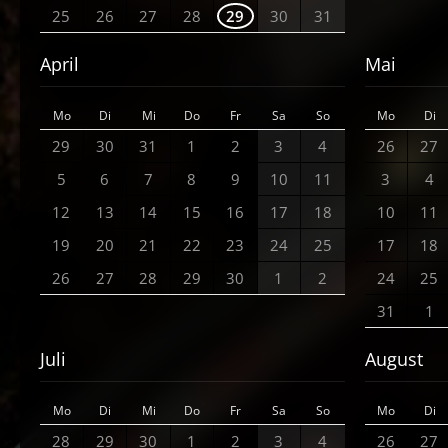
25
26
27
28
29
30
31
April
Mai
Mo
Di
Mi
Do
Fr
Sa
So
Mo
Di
29
30
31
1
2
3
4
26
27
5
6
7
8
9
10
11
3
4
12
13
14
15
16
17
18
10
11
19
20
21
22
23
24
25
17
18
26
27
28
29
30
1
2
24
25
31
1
Juli
August
Mo
Di
Mi
Do
Fr
Sa
So
Mo
Di
28
29
30
1
2
3
4
26
27