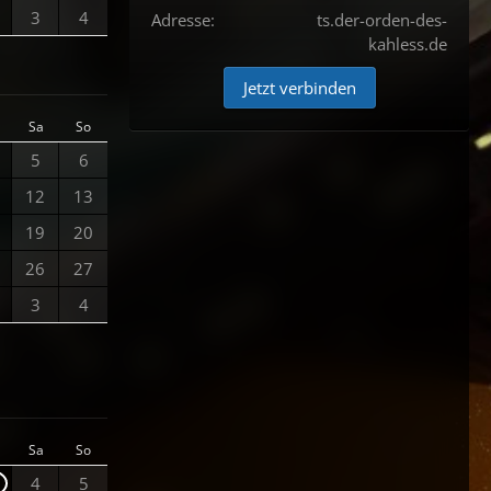
3
4
Adresse:
ts.der-orden-des-
kahless.de
Jetzt verbinden
Sa
So
5
6
12
13
19
20
26
27
3
4
Sa
So
4
5