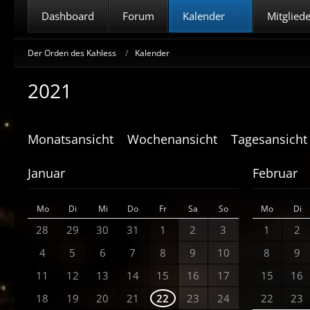
Dashboard
Forum
Kalender
Mitglied
Der Orden des Kahless
Kalender
2021
Monatsansicht
Wochenansicht
Tagesansicht
Januar
Februar
Mo
Di
Mi
Do
Fr
Sa
So
Mo
Di
28
29
30
31
1
2
3
1
2
4
5
6
7
8
9
10
8
9
11
12
13
14
15
16
17
15
16
18
19
20
21
22
23
24
22
23