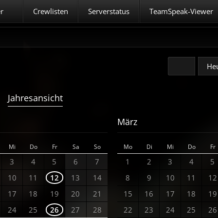
er
Crewlisten
Serverstatus
TeamSpeak-Viewer
He
Jahresansicht
März
Mi
Do
Fr
Sa
So
Mo
Di
Mi
Do
Fr
3
4
5
6
7
1
2
3
4
5
10
11
12
13
14
8
9
10
11
12
17
18
19
20
21
15
16
17
18
19
24
25
26
27
28
22
23
24
25
26