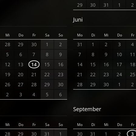
29
30
31
1
2
Juni
Mi
Do
Fr
Sa
So
Mo
Di
Mi
Do
Fr
28
29
30
1
2
31
1
2
3
4
5
6
7
8
9
7
8
9
10
11
12
13
14
15
16
14
15
16
17
18
19
20
21
22
23
21
22
23
24
25
26
27
28
29
30
28
29
30
1
2
2
3
4
5
6
September
Mi
Do
Fr
Sa
So
Mo
Di
Mi
Do
Fr
28
29
30
31
1
30
31
1
2
3