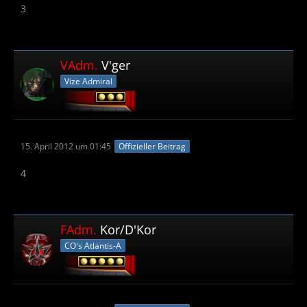
3
VAdm.
V'ger
Vize Admiral
15. April 2012 um 01:45
Offizieller Beitrag
4
FAdm.
Kor/D'Kor
CO's Atlantis-A