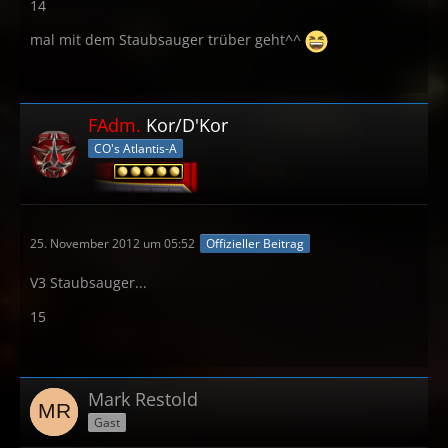
14
mal mit dem Staubsauger trüber geht^^
FAdm.
Kor/D'Kor
CO's Atlantis-A
25. November 2012 um 05:52
Offizieller Beitrag
V3 Staubsauger...
15
Mark Restold
Gast