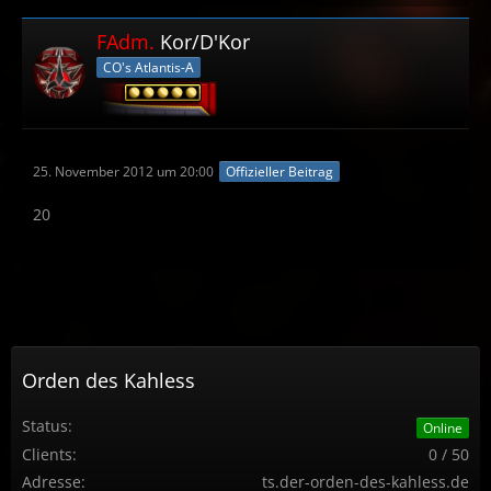
FAdm.
Kor/D'Kor
CO's Atlantis-A
25. November 2012 um 20:00
Offizieller Beitrag
20
Orden des Kahless
Status:
Online
Clients:
0 / 50
Adresse:
ts.der-orden-des-kahless.de