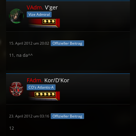
VAdm.
V'ger
Vize Admiral
15. April 2012 um 20:02
Offizieller Beitrag
11, na da^^
FAdm.
Kor/D'Kor
CO's Atlantis-A
23. April 2012 um 03:16
Offizieller Beitrag
12