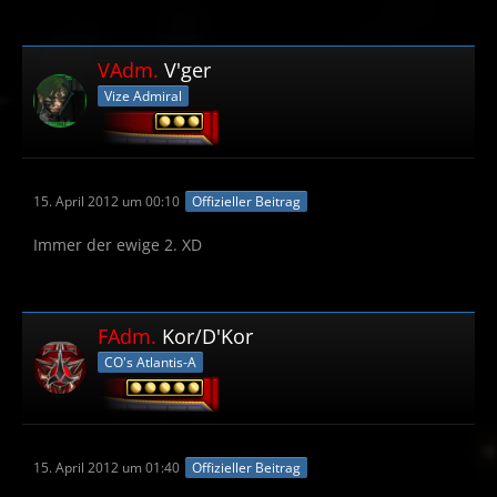
VAdm.
V'ger
Vize Admiral
15. April 2012 um 00:10
Offizieller Beitrag
Immer der ewige 2. XD
FAdm.
Kor/D'Kor
CO's Atlantis-A
15. April 2012 um 01:40
Offizieller Beitrag