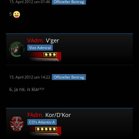
15. April 2012 um 01:46
Offizieller Beitrag
5
VAdm.
V'ger
Vize Admiral
15. April 2012 um 14:22
Offizieller Beitrag
6, ja ne, is klar^^
FAdm.
Kor/D'Kor
CO's Atlantis-A