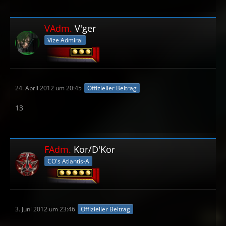
VAdm.
V'ger
Vize Admiral
24. April 2012 um 20:45
Offizieller Beitrag
13
FAdm.
Kor/D'Kor
CO's Atlantis-A
3. Juni 2012 um 23:46
Offizieller Beitrag