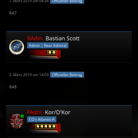
1. März 2019 um 04:34
Offizieller Beitrag
847
RAdm.
Bastian Scott
Admin | Rear Admiral
2. März 2019 um 14:03
Offizieller Beitrag
848
FAdm.
Kor/D'Kor
Online
CO's Atlantis-A