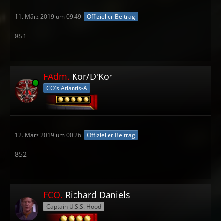
11. März 2019 um 09:49
Offizieller Beitrag
851
FAdm.
Kor/D'Kor
Online
CO's Atlantis-A
12. März 2019 um 00:26
Offizieller Beitrag
852
FCO.
Richard Daniels
Captain U.S.S. Hood