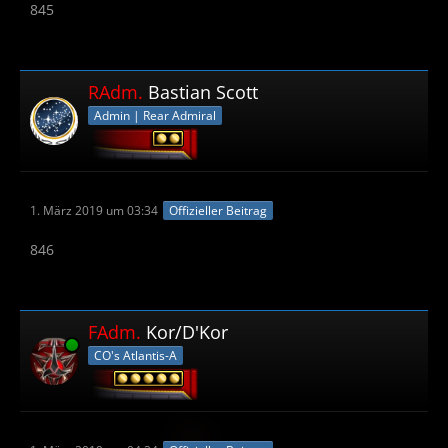
845
RAdm.
Bastian Scott
Admin | Rear Admiral
1. März 2019 um 03:34
Offizieller Beitrag
846
FAdm.
Kor/D'Kor
Online
CO's Atlantis-A