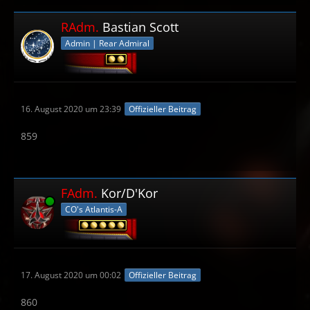
RAdm.
Bastian Scott
Admin | Rear Admiral
16. August 2020 um 23:39
Offizieller Beitrag
859
FAdm.
Kor/D'Kor
Online
CO's Atlantis-A
17. August 2020 um 00:02
Offizieller Beitrag
860