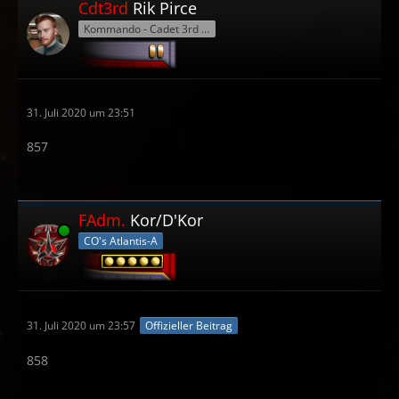
Cdt3rd
Rik Pirce
Kommando - Cadet 3rd grade
31. Juli 2020 um 23:51
857
FAdm.
Kor/D'Kor
Online
CO's Atlantis-A
31. Juli 2020 um 23:57
Offizieller Beitrag
858